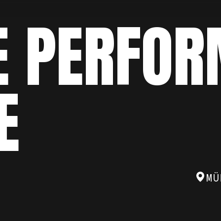
E PERFO
E
MÜ